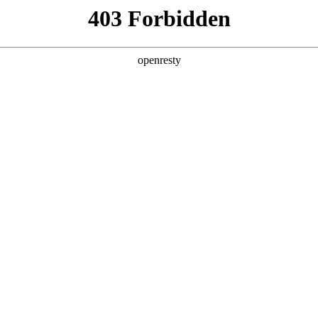
产品及服务
行业解决方案
合作伙伴
投资者关系
科技公司的长期深度合作，构建起覆盖企业数字化转型全产业链、全
的数字化产品技术镜像。